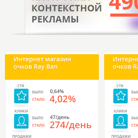
Не люблю, не хочу, не пишу отзывов. Лучшие
отзывы - мои деньги, которые несу в
очередной раз за работу! Раз несу, значит,
доволен и все устраивает. Оперативность.
Результат. Цена. Отдача. Все остальное мне н
интересно.
Владелец Интернет-магазина Bubble
Tea Максим Шатров bubbletea-
shop.ru/