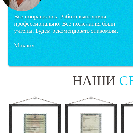
Все понравилось. Работа выполнена
профессионально. Все пожелания были
учтены. Будем рекомендовать знакомым.
Михаил
НАШИ
С