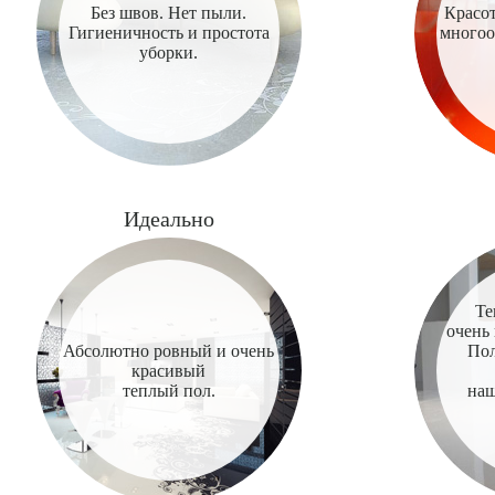
Без швов. Нет пыли.
Красот
Гигиеничность и простота
многоо
уборки.
Идеально
Те
очень
Абсолютно ровный и очень
Пол
красивый
теплый пол.
наш