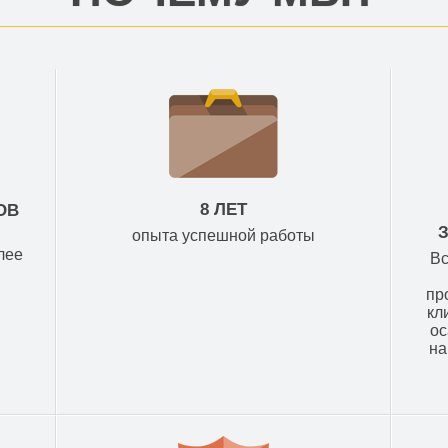
8 ЛЕТ
ОВ
опыта успешной работы
лее
Вс
пр
кл
ос
на